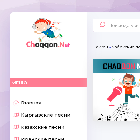
Чаккон
»
Узбекские пе
МЕНЮ
Главная
Кыргызские песни
Казахские песни
Иранские песни