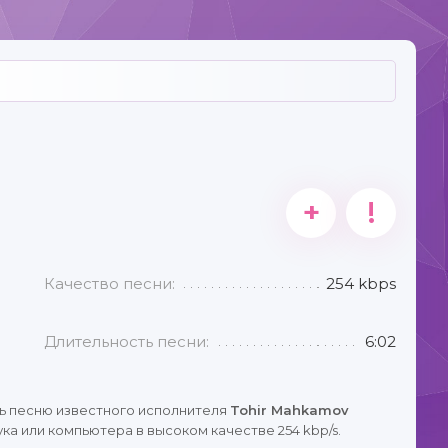
+
!
Качество песни:
254 kbps
Длительность песни:
6:02
ь песню известного исполнителя
Tohir Mahkamov
ка или компьютера в высоком качестве 254 kbp/s.