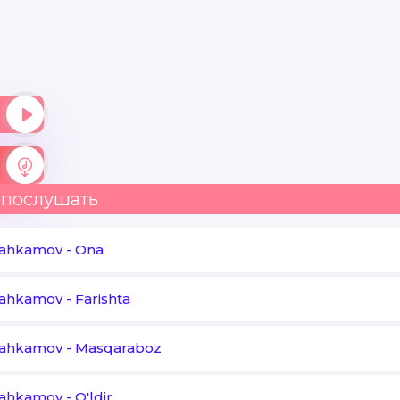
Jigarlarim ko'pu jonajon
Baridan sen eding mehribon
Yulib ketding Jigarni yomon
Dunyolarga sig'magan ukam
 послушать
Mahkamov
-
Ona
Mahkamov
-
Farishta
Mahkamov
-
Masqaraboz
Mahkamov
-
O'ldir