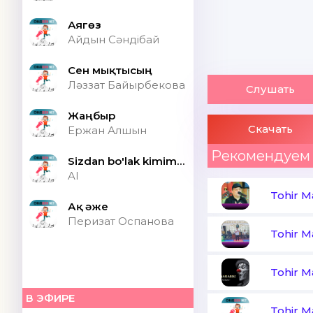
Аягөз
Айдын Сәндібай
Сен мықтысың
Ләззат Байырбекова
Слушать
Жаңбыр
Скачать
Ержан Алшын
Рекомендуем
Sizdan bo'lak kimim bor ONA (Speed up)
AI
Tohir 
Ақ әже
Перизат Оспанова
Tohir 
Tohir 
В ЭФИРЕ
Tohir 