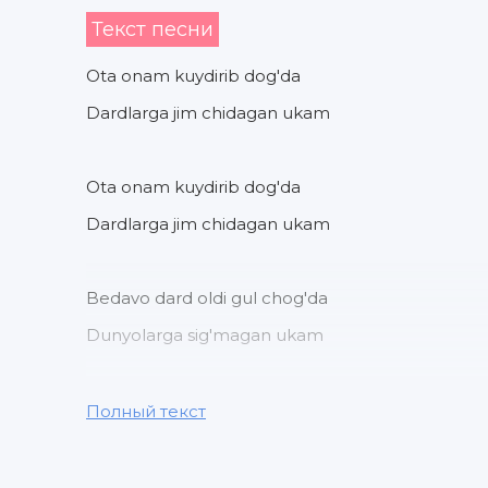
Текст песни
Ota onam kuydirib dog'da
Dardlarga jim chidagan ukam
Ota onam kuydirib dog'da
Dardlarga jim chidagan ukam
Bedavo dard oldi gul chog'da
Dunyolarga sig'magan ukam
Bedavo dard oldi gul chog'da
Полный текст
Dunyolarga sig'magan ukam