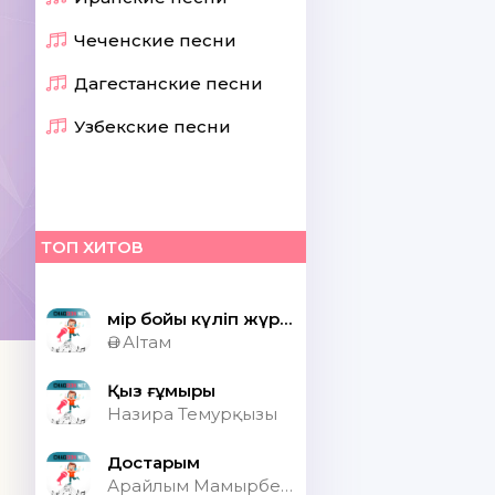
Чеченские песни
Дагестанские песни
Узбекские песни
ТОП ХИТОВ
Өмір бойы күліп жүрсек шіркін ай
Ән АІтам
Қыз ғұмыры
Назира Темурқызы
Достарым
Арайлым Мамырбекқызы