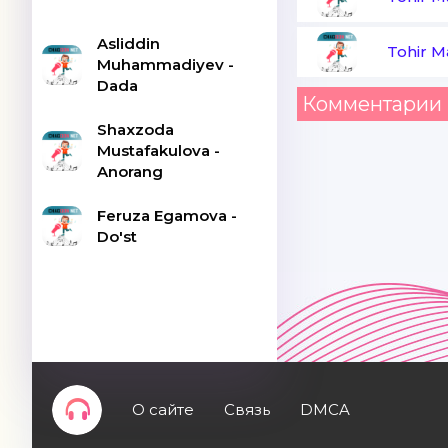
Asliddin
Tohir 
Muhammadiyev -
Dada
Комментарии 
Shaxzoda
Mustafakulova -
Anorang
Feruza Egamova -
Do'st
О сайте
Связь
DMCA