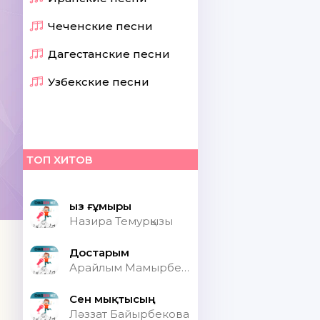
Чеченские песни
Дагестанские песни
Узбекские песни
ТОП ХИТОВ
Қыз ғұмыры
Назира Темурқызы
Достарым
Арайлым Мамырбекқызы
Сен мықтысың
Ләззат Байырбекова