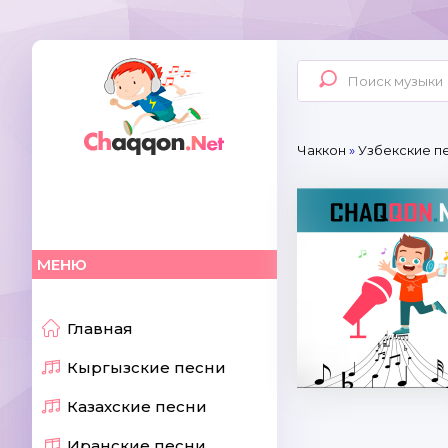
Чаккон
»
Узбекские пе
МЕНЮ
Главная
Кыргызские песни
Казахские песни
Иранские песни