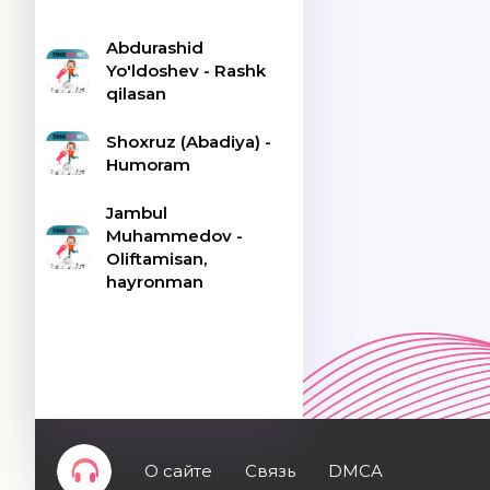
Abdurashid
Yo'ldoshev - Rashk
qilasan
Shoxruz (Abadiya) -
Humoram
Jambul
Muhammedov -
Oliftamisan,
hayronman
О сайте
Связь
DMCA