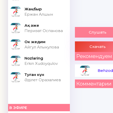
Жаңбыр
Ержан Алшын
Ақ әже
Перизат Оспанова
Слушать
Ок жедим
Скачать
Айгул Алыкулова
Рекомендуем
Nozlaring
Erkin Xudoyqulov
Behzod
Туған күн
Әділет Оразалиев
Комментарии 
В ЭФИРЕ