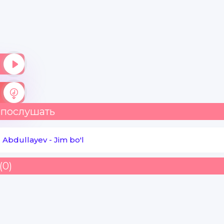
 послушать
 Abdullayev
-
Jim bo'l
(0)