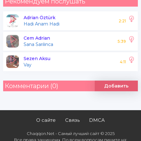
Рекомендуем послушать
Adrian Öztürk
2:21
Hadi Anam Hadi
Cem Adrian
5:39
Sana Sarılınca
Sezen Aksu
4:11
Vay
Комментарии (0)
Добавить
О сайте
Связь
DMCA
Chaqqon.Net - Самый лучший сайт © 2025
Все права защищены. По всем вопросам пишите на: