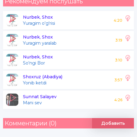
Рекомендуем послушать
Nurbek, Shox
4:20
Yuragim o'g'risi
Nurbek, Shox
3:19
Yuragim yaralab
Nurbek, Shox
3:10
So'ngi Bor
Shoxruz (Abadiya)
3:57
Yonib ketdi
Sunnat Salayev
4:26
Mani sev
Комментарии (0)
Добавить