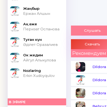
Жаңбыр
Ержан Алшын
Ақ әже
Перизат Оспанова
Слушать
Туған күн
Скачать
Әділет Оразалиев
Рекомендуем
Ок жедим
Айгул Алыкулова
Dildora
Nozlaring
Erkin Xudoyqulov
Dildora
Dildora
В ЭФИРЕ
Behruz