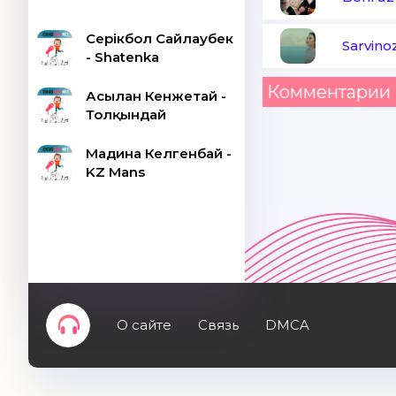
Серікбол Сайлаубек
Sarvino
- Shatenka
Комментарии 
Асылан Кенжетай -
Толқындай
Мадина Келгенбай -
KZ Mans
О сайте
Связь
DMCA