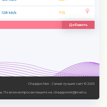
128 kb/s
7:15
Добавить
Chaqqon.Net - Самый лучший сайт © 2025
. По всем вопросам пишите на: chaqqonnet@mail.ru