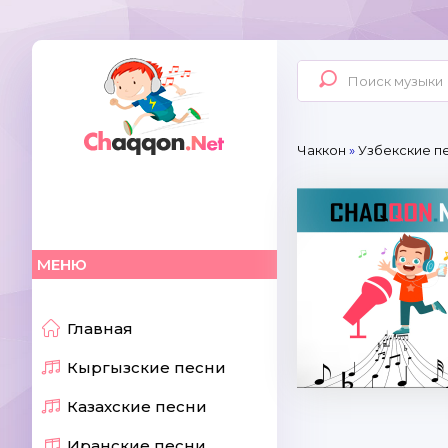
Чаккон
»
Узбекские пе
МЕНЮ
Главная
Кыргызские песни
Казахские песни
Иранские песни