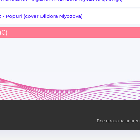
z
-
Popuri (cover Dildora Niyozova)
(0)
Все права защищены