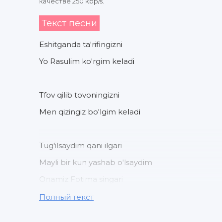
качестве 250 kbp/s.
Текст песни
Eshitganda ta'rifingizni
Yo Rasulim ko'rgim keladi
Tfov qilib tovoningizni
Men qizingiz bo'lgim keladi
Tug'ilsaydim qani ilgari
Mayli bir kun yashab o'lsaydim
Onamiz Fotima singari
Rasulimning qizi bo'lsaydim
Полный текст