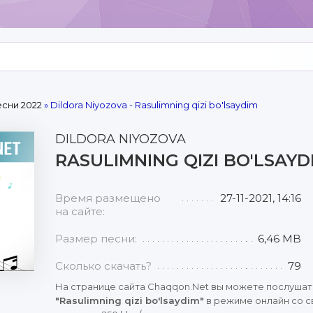
сни 2022
» Dildora Niyozova - Rasulimning qizi bo'lsaydim
DILDORA NIYOZOVA
RASULIMNING QIZI BO'LSAYD
Время размещено
27-11-2021, 14:16
на сайте:
Размер песни:
6,46 MB
Сколько скачать?
79
На странице сайта Chaqqon.Net вы можете послушат
"Rasulimning qizi bo'lsaydim"
в режиме онлайн со с