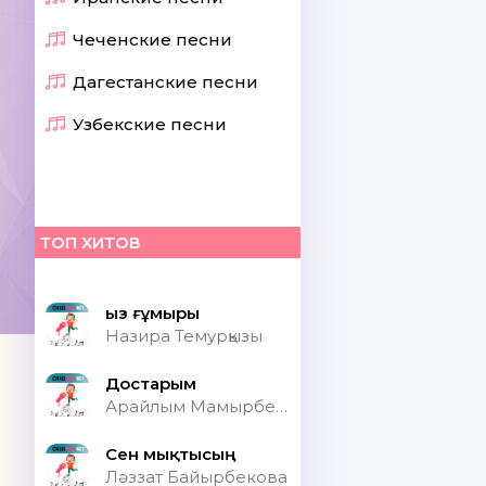
Чеченские песни
Дагестанские песни
Узбекские песни
ТОП ХИТОВ
Қыз ғұмыры
Назира Темурқызы
Достарым
Арайлым Мамырбекқызы
Сен мықтысың
Ләззат Байырбекова