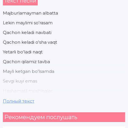
Текст песни
Majburlamayman albatta
Lekin maylimi so'rasam
Qachon keladi navbati
Qachon keladi o'sha vaqt
Yetarli bo'ladi naqt
Qachon qilamiz tavba
Mayli ketgan bo'lsamda
Sevgi kuyi emas
Hashamatli moshinalar
Hashamatli to'y emas
Полный текст
Ayt qachon qura boshlaymiz
Рекомендуем послушать
Eng oxirgi uyimiz