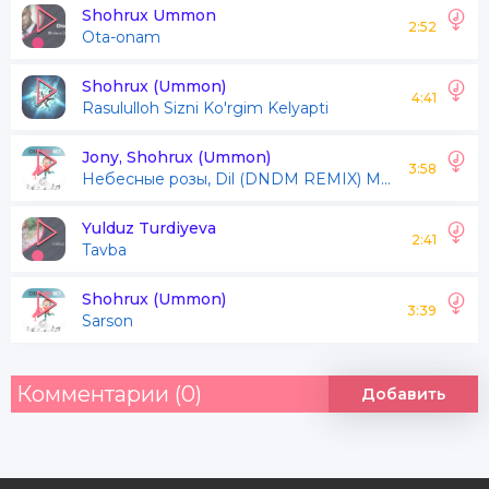
Qachon sevgidan emas
Shohrux Ummon
2:52
Ota-onam
Oxiratni o'ylab kuyamiz
Faqat sevgini kuy qildik
Shohrux (Ummon)
4:41
Rasululloh Sizni Ko'rgim Kelyapti
Lek bu sevgi kuy emas
Haqiqatni yashiramiz
Jony, Shohrux (Ummon)
3:58
Hебесные розы, Dil (DNDM REMIX) Mashup
Lek ko'zlarni o'yamiz
Tinmay olishni bildik
Yulduz Turdiyeva
2:41
Tavba
Qachon joyiga qo'yamiz
Shohrux (Ummon)
Aytinglarchi odamlar
3:39
Sarson
Ayting qachon to'yamiz
Комментарии (0)
Добавить