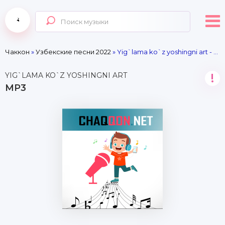
Чаккон
»
Узбекские песни 2022
» Yig`lama ko`z yoshingni art - mp3
YIG`LAMA KO`Z YOSHINGNI ART
!
MP3