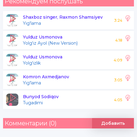
Рекомендуем послушать
Shaxboz singer, Raxmon Shamsiyev
3:24
Yig'lama
Yulduz Usmonova
4:18
Yolg'iz Ayol (New Version)
Yulduz Usmonova
4:09
Yolg'izlik
Komron Axmedjanov
3:05
Yig'lama
Bunyod Sodiqov
4:05
Tugadimi
Комментарии (0)
Добавить