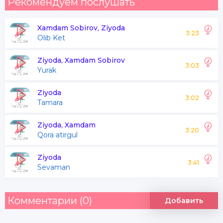
Рекомендуем послушать
Xamdam Sobirov, Ziyoda
3:23
Olib Ket
Ziyoda, Xamdam Sobirov
3:03
Yurak
Ziyoda
3:02
Tamara
Ziyoda, Xamdam
3:20
Qora atirgul
Ziyoda
3:41
Sevaman
Комментарии (0)
Добавить