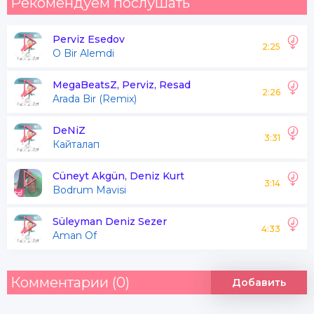
Рекомендуем послушать
Perviz Esedov
2:25
O Bir Alemdi
MegaBeatsZ, Perviz, Resad
2:26
Arada Bir (Remix)
DeNiZ
3:31
Кайталап
Cüneyt Akgün, Deniz Kurt
3:14
Bodrum Mavisi
Süleyman Deniz Sezer
4:33
Aman Of
Комментарии (0)
Добавить