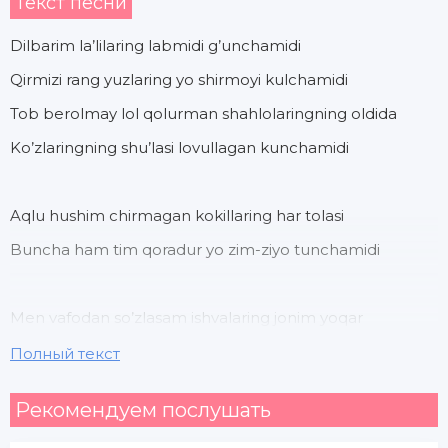
Текст песни
Dilbarim la’lilaring labmidi g’unchamidi
Qirmizi rang yuzlaring yo shirmoyi kulchamidi
Tob berolmay lol qolurman shahlolaringning oldida
Ko’zlaringning shu’lasi lovullagan kunchamidi
Aqlu hushim chirmagan kokillaring har tolasi
Buncha ham tim qoradur yo zim-ziyo tunchamidi
Men vafodan so’zlasam ishvalaring jonim yoqar
Hijronu sitamlaring ag’yor kulgunchamidi
Полный текст
Tunlari bedor kutgan gulgun visoling muddati
Рекомендуем послушать
Qayg’u bilmas yuragim hijronga to’lgunchamidi