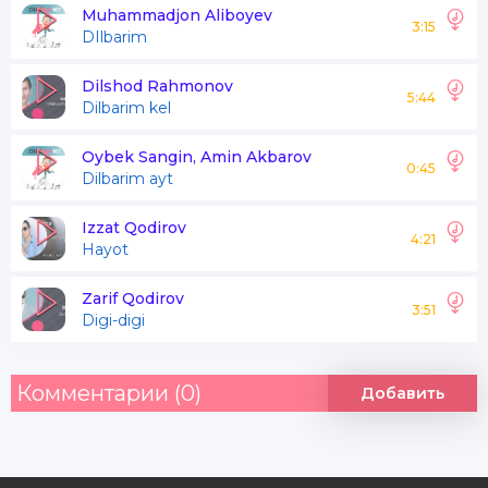
Muhammadjon Aliboyev
3:15
DIlbarim
Yo’llaringga ko’z tutarman nega boqmaysan menga
Vaslingga zor yigitning qiymati shunchamidi
Dilshod Rahmonov
5:44
Dilbarim kel
Oybek Sangin, Amin Akbarov
0:45
Dilbarim ayt
Izzat Qodirov
4:21
Hayot
Zarif Qodirov
3:51
Digi-digi
Комментарии (0)
Добавить