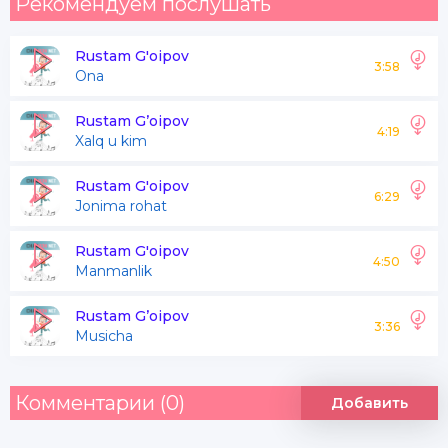
Рекомендуем послушать
Rustam G'oipov
3:58
Ona
Rustam G’oipov
4:19
Xalq u kim
Rustam G'oipov
6:29
Jonima rohat
Rustam G'oipov
4:50
Manmanlik
Rustam G’oipov
3:36
Musicha
Комментарии (0)
Добавить