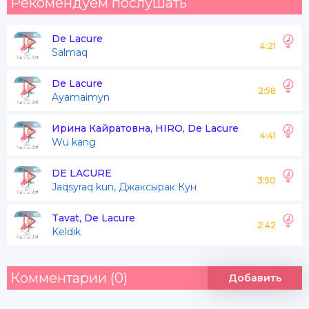
Рекомендуем послушать
De Lacure
4:21
Salmaq
De Lacure
2:58
Ayamaimyn
Ирина Кайратовна, HIRO, De Lacure
4:41
Wu kang
DE LACURE
3:50
Jaqsyraq kun, Джаксырак Кун
Tavat, De Lacure
2:42
Keldіk
Комментарии (0)
Добавить