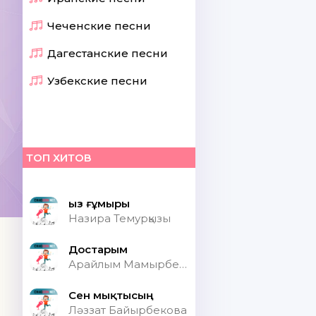
Чеченские песни
Дагестанские песни
Узбекские песни
ТОП ХИТОВ
Қыз ғұмыры
Назира Темурқызы
Достарым
Арайлым Мамырбекқызы
Сен мықтысың
Ләззат Байырбекова