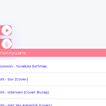
Qaro tunda qoldirding-a mani
Qoshingning qarosiday
Ko'zingning qarosiday
Qaro holimni ko'rgin mani
 послушать
bbosxon
-
Yuraksiz bo'lmas
hi
-
Sor (Cover)
hi
-
Istersen (Cover Buray)
hi
-
Her Yer Karanlık (cover)