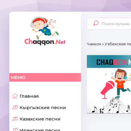
Чаккон
»
Узбекские пе
МЕНЮ
Главная
Кыргызские песни
Казахские песни
Иранские песни