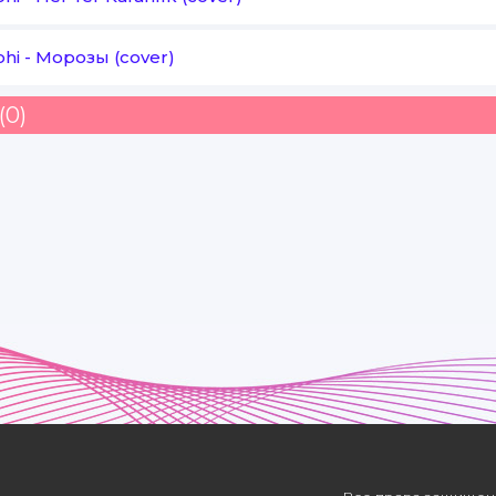
hi
-
Морозы (cover)
(0)