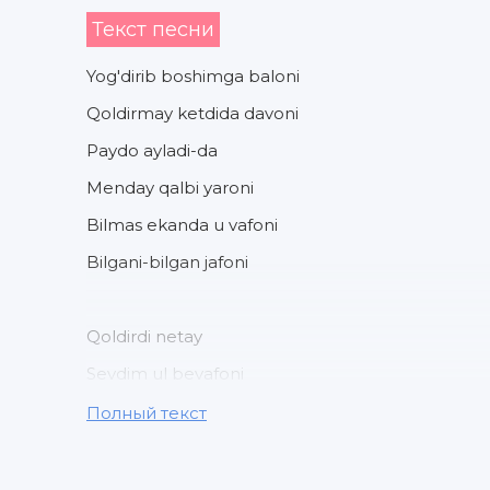
Текст песни
Yog'dirib boshimga baloni
Qoldirmay ketdida davoni
Paydo ayladi-da
Menday qalbi yaroni
Bilmas ekanda u vafoni
Bilgani-bilgan jafoni
Qoldirdi netay
Sevdim ul bevafoni
Полный текст
Qoshingning qarosiday
Ko'zingning qarosiday