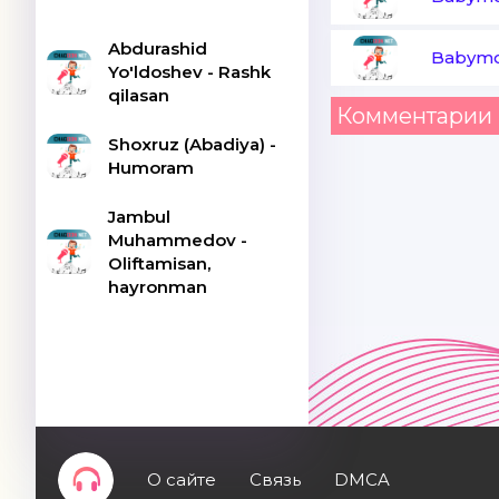
Abdurashid
Babymo
Yo'ldoshev - Rashk
qilasan
Комментарии 
Shoxruz (Abadiya) -
Humoram
Jambul
Muhammedov -
Oliftamisan,
hayronman
О сайте
Связь
DMCA