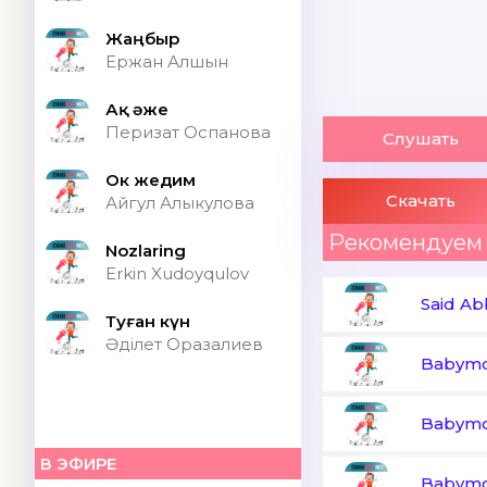
Жаңбыр
Ержан Алшын
Ақ әже
Перизат Оспанова
Слушать
Ок жедим
Скачать
Айгул Алыкулова
Рекомендуем
Nozlaring
Erkin Xudoyqulov
Said A
Туған күн
Әділет Оразалиев
Babymo
Babymo
В ЭФИРЕ
Babymo