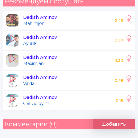
Рекомендуем послушать
Dadish Aminov
2:49
Mahimjon
Dadish Aminov
3:57
Ayralik
Dadish Aminov
3:30
Maximjan
Dadish Aminov
0:38
Va'da
Dadish Aminov
0:19
Gel Guloyim
Комментарии (0)
Добавить