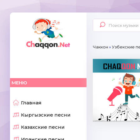
Чаккон
»
Узбекские пе
МЕНЮ
Главная
Кыргызские песни
Казахские песни
Иранские песни