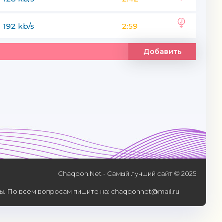
192 kb/s
2:59
Добавить
Chaqqon.Net - Самый лучший сайт © 2025
. По всем вопросам пишите на: chaqqonnet@mail.ru