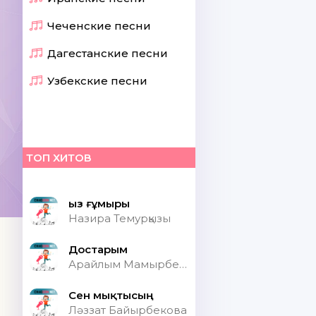
Чеченские песни
Дагестанские песни
Узбекские песни
ТОП ХИТОВ
Қыз ғұмыры
Назира Темурқызы
Достарым
Арайлым Мамырбекқызы
Сен мықтысың
Ләззат Байырбекова