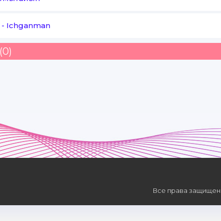
-
Ichganman
(0)
Все права защищены