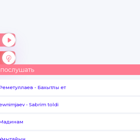
 послушать
Реметуллаев
-
Бахытлы ет
Kewnimjaev
-
Sabrim toldi
Мадинам
Ұмытайын