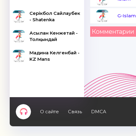
Серікбол Сайлаубек
G-Islam
- Shatenka
Комментарии 
Асылан Кенжетай -
Толқындай
Мадина Келгенбай -
KZ Mans
О сайте
Связь
DMCA