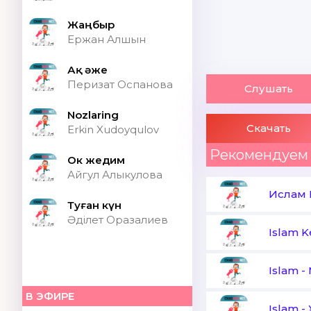
Жаңбыр
Ержан Алшын
Ақ әже
Перизат Оспанова
Слушать
Nozlaring
Скачать
Erkin Xudoyqulov
Рекомендуем
Ок жедим
Айгул Алыкулова
Ислам 
Туған күн
Әділет Оразалиев
Islam 
Islam
-
В ЭФИРЕ
Islam
-