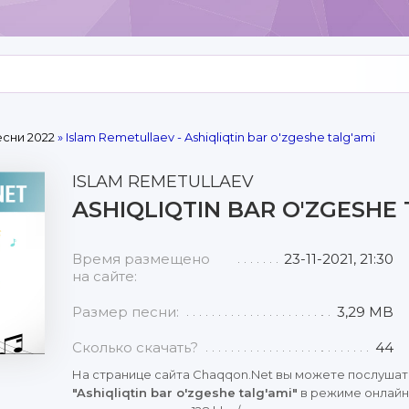
сни 2022
» Islam Remetullaev - Ashiqliqtin bar o'zgeshe talg'ami
ISLAM REMETULLAEV
ASHIQLIQTIN BAR O'ZGESHE 
Время размещено
23-11-2021, 21:30
на сайте:
Размер песни:
3,29 MB
Сколько скачать?
44
На странице сайта Chaqqon.Net вы можете послушат
"Ashiqliqtin bar o'zgeshe talg'ami"
в режиме онлайн 