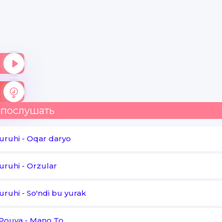
Shodlik yarashardi
Ko'rganlar ham havas
Qilib qarashardi
Borligingda ota onag
Kulib yurishardi
Oq libosni kiyib
Kelin bo'lmagan qiz
 послушать
uruhi
-
Oqar daryo
uruhi
-
Orzular
uruhi
-
So'ndi bu yurak
 Pouya
-
Mano To