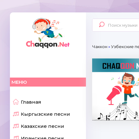
Чаккон
»
Узбекские пе
МЕНЮ
Главная
Кыргызские песни
Казахские песни
Иранские песни