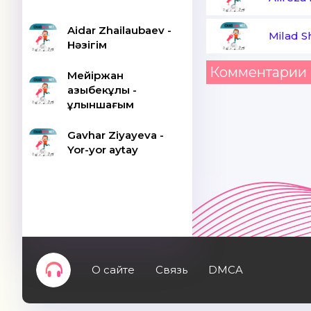
Aidar Zhailaubaev -
Milad S
Нәзігім
Комментарии 
Мейіржан
Қазыбекұлы -
Құлыншағым
Gavhar Ziyayeva -
Yor-yor aytay
О сайте
Связь
DMCA