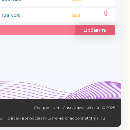
128 kb/s
3:53
Добавить
Chaqqon.Net - Самый лучший сайт © 2025
. По всем вопросам пишите на: chaqqonnet@mail.ru