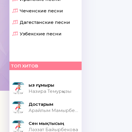
Чеченские песни
Дагестанские песни
Узбекские песни
ТОП ХИТОВ
Қыз ғұмыры
Назира Темурқызы
Достарым
Арайлым Мамырбекқызы
Сен мықтысың
Ләззат Байырбекова