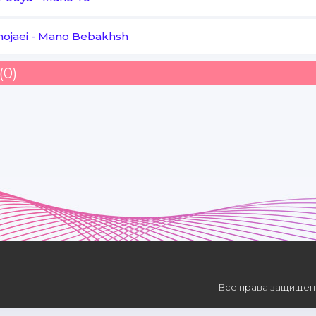
hojaei
-
Mano Bebakhsh
(0)
Все права защищены