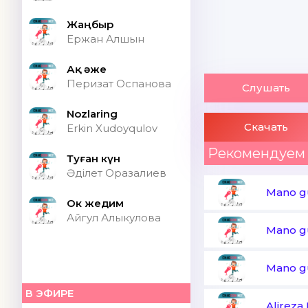
Жаңбыр
Ержан Алшын
Ақ әже
Перизат Оспанова
Слушать
Nozlaring
Скачать
Erkin Xudoyqulov
Рекомендуем
Туған күн
Әділет Оразалиев
Mano g
Ок жедим
Айгул Алыкулова
Mano g
Mano g
В ЭФИРЕ
Alireza