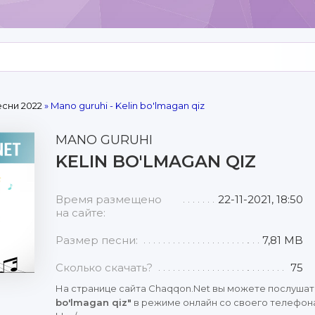
сни 2022
» Mano guruhi - Kelin bo'lmagan qiz
MANO GURUHI
KELIN BO'LMAGAN QIZ
Время размещено
22-11-2021, 18:50
на сайте:
Размер песни:
7,81 MB
Сколько скачать?
75
На странице сайта Chaqqon.Net вы можете послушат
bo'lmagan qiz"
в режиме онлайн со своего телефона