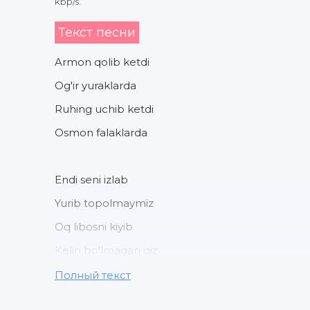
kbp/s.
Текст песни
Armon qolib ketdi
Og'ir yuraklarda
Ruhing uchib ketdi
Osmon falaklarda
Endi seni izlab
Yurib topolmaymiz
Oq libosni kiyib
Kelin bo'lmagan qiz
Полный текст
Senga baxt senga