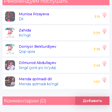
Рекомендуем послушать
Munisa Rizayeva
3:19
Dil
Zahida
3:09
Ko'ngil
Doniyor Bekturdiyev
3:36
Qop-qora
Dilmurod Abdullayev
5:46
Singil (jonli ijro to'yda)
Menda qolmadi dil
1:00
Menda qolmadi ko'ngil
Комментарии (0)
Добавить