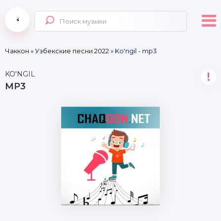
Чаккон
»
Узбекские песни 2022
» Ko'ngil - mp3
KO'NGIL
!
MP3