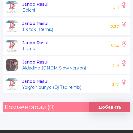
O'ynashingdan vaax
Janob Rasul
5:11
Bolchi
Janob Rasul
2:37
Tik tok (Remix)
Janob Rasul
3:04
TikTok
Janob Rasul
3:16
Aldading (DNDM Slow version)
Janob Rasul
3:17
Yolgʻon dunyo (Dj Tab remix)
Комментарии (0)
Добавить