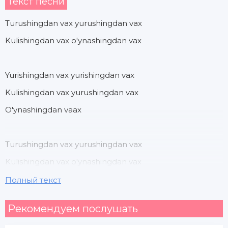
Текст песни
Turushingdan vax yurushingdan vax
Kulishingdan vax o'ynashingdan vax
Yurishingdan vax yurishingdan vax
Kulishingdan vax yurushingdan vax
O'ynashingdan vaax
Turushingdan vax yurushingdan vax
Kulishingdan vax o'ynashingdan vax
Полный текст
Yurishingdan vax yurishingdan vax
Рекомендуем послушать
Kulishingdan vax yurushingdan vax