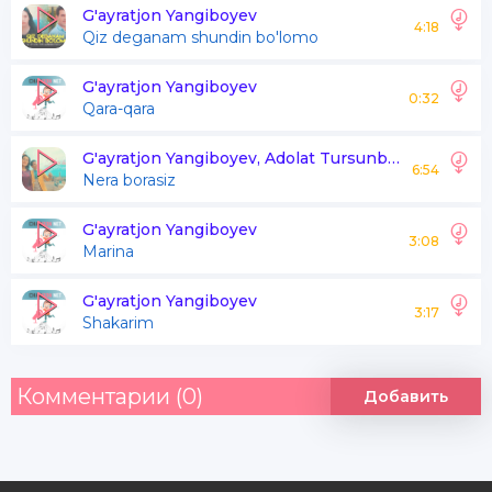
Mani go'zalim
G'ayratjon Yangiboyev
4:18
Qiz deganam shundin bo'lomo
Oltinim zarim
G'ayratjon Yangiboyev
0:32
Qara-qara
Yuribsan nerda
Oamonda yerda
G'ayratjon Yangiboyev, Adolat Tursunboyeva
6:54
Nera borasiz
Sangdeyini boshqa
Yo'q berda berda
G'ayratjon Yangiboyev
3:08
Marina
Boraman nerlarda bo'lsang
G'ayratjon Yangiboyev
Man topaman
3:17
Shakarim
Yonaman ishqingda
O't bo'lib yonaman
Комментарии (0)
Добавить
Boraman nerlarda bo'lsang
Man topaman