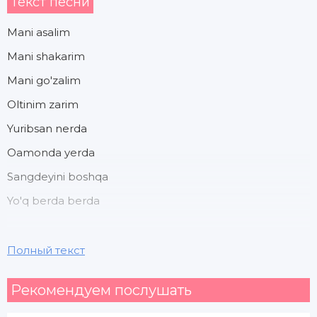
Текст песни
Mani asalim
Mani shakarim
Mani go'zalim
Oltinim zarim
Yuribsan nerda
Oamonda yerda
Sangdeyini boshqa
Yo'q berda berda
Mani asalim
Полный текст
Mani shakarim
Рекомендуем послушать