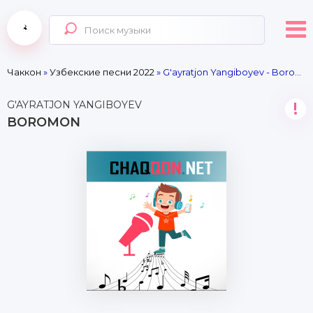
Чаккон
»
Узбекские песни 2022
» G'ayratjon Yangiboyev - Boromon
G'AYRATJON YANGIBOYEV
!
BOROMON