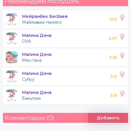
Рекомендуем послушать
Мейрамбек Бесбаев
3:53
Майлықожа термесі
Малика Дина
4:07
OVA
Малика Дина
3:28
Мен гана
Малика Дина
3:12
Суйуу
Малика Дина
3:31
Бакытым
Комментарии (0)
Добавить