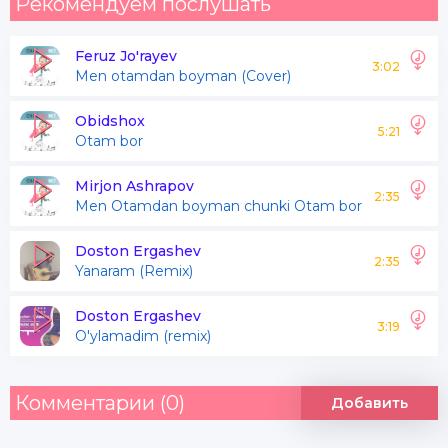
Рекомендуем послушать
Yuviladi yurakdagi armonlar
Feruz Jo'rayev
3:02
Men otamdan boyman (Cover)
Nafasidan uvf uradi rayhonlar
Obidshox
5:21
Otam bor
G’iybat qilsa qilaversin yomonlar
Men dadamdan boyman chunki dadam bor
Mirjon Ashrapov
2:35
Men Otamdan boyman chunki Otam bor
Doston Ergashev
2:35
Yanaram (Remix)
Doston Ergashev
3:19
O'ylamadim (remix)
Комментарии (0)
Добавить