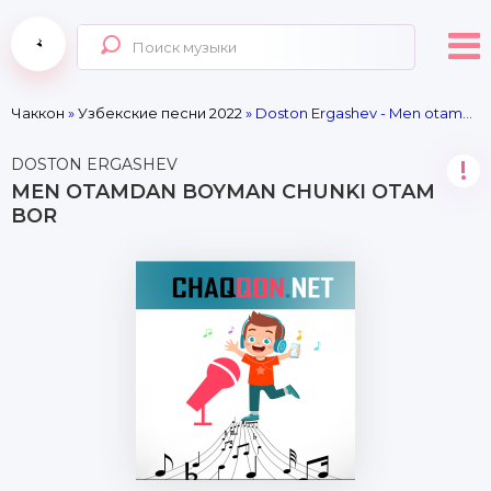
Чаккон
»
Узбекские песни 2022
» Doston Ergashev - Men otamdan boyman chunki otam bor
DOSTON ERGASHEV
!
MEN OTAMDAN BOYMAN CHUNKI OTAM
BOR