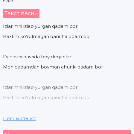
kbp/s.
Текст песни
Izlarimni izlab yurgan qadam bor
Baxtim ko’rolmagan qancha odam bor
Dadasini davrida boy deganlar
Men dadamdan boyman chunki dadam bor
Izlarimni izlab yurgan qadam bor
Baxtim ko’rolmagan qancha odam bor
Dadasini davrida boy deganlar
Полный текст
Men dadamdan boyman chunki dadam bor