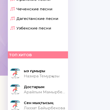
Чеченские песни
Дагестанские песни
Узбекские песни
ТОП ХИТОВ
Қыз ғұмыры
Назира Темурқызы
Достарым
Арайлым Мамырбекқызы
Сен мықтысың
Ләззат Байырбекова