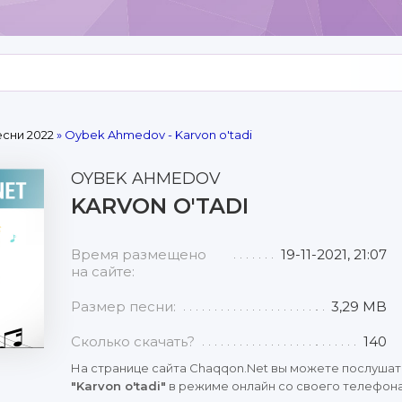
сни 2022
» Oybek Ahmedov - Karvon o'tadi
OYBEK AHMEDOV
KARVON O'TADI
Время размещено
19-11-2021, 21:07
на сайте:
Размер песни:
3,29 MB
Сколько скачать?
140
На странице сайта Chaqqon.Net вы можете послушат
"Karvon o'tadi"
в режиме онлайн со своего телефона,