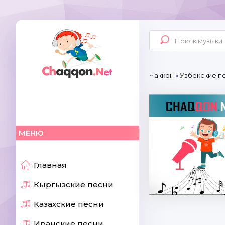
Чаккон
»
Узбекские пе
МЕНЮ
Главная
Кыргызские песни
Казахские песни
Иранские песни