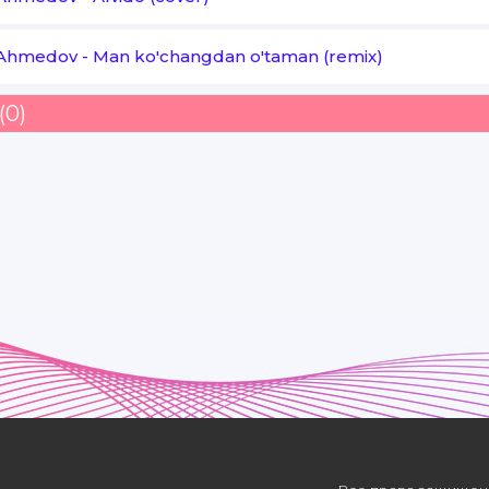
Ahmedov
-
Man ko'changdan o'taman (remix)
(0)