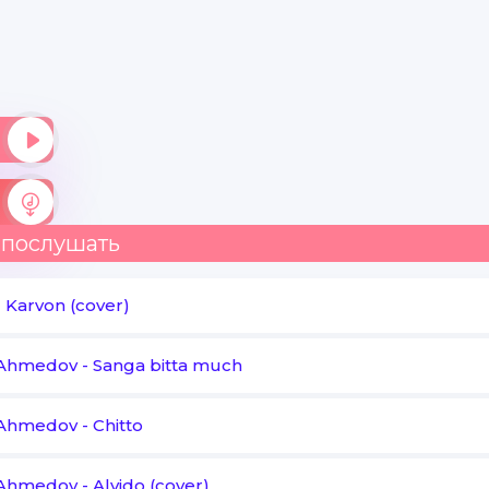
 послушать
-
Karvon (cover)
Ahmedov
-
Sanga bitta much
Ahmedov
-
Chitto
Ahmedov
-
Alvido (cover)