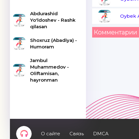
Abdurashid
Oybek 
Yo'ldoshev - Rashk
qilasan
Комментарии 
Shoxruz (Abadiya) -
Humoram
Jambul
Muhammedov -
Oliftamisan,
hayronman
О сайте
Связь
DMCA