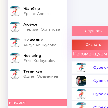
Жаңбыр
Ержан Алшын
Ақ әже
Перизат Оспанова
Слушать
Ок жедим
Скачать
Айгул Алыкулова
Рекомендуем
Nozlaring
Erkin Xudoyqulov
Oybek
Туған күн
Әділет Оразалиев
Oybek 
Oybek 
В ЭФИРЕ
Oybek 