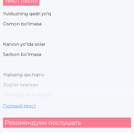
Текст песни
Yulduzning qadri yo'q
Osmon bo'lmasa
Karvon yo'lda solar
Sarbon bo'lmasa
Yiqilsang qachqiru
Zog'lar talarkan
Yoningda do'st degan
Inson bo'lmasa
Полный текст
Рекомендуем послушать
Yulduzning qadri yo'q