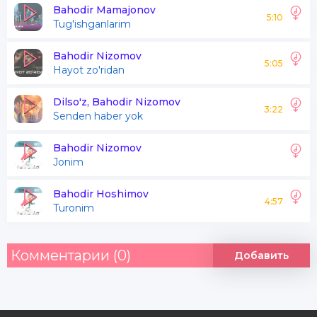
Osmon bo'lmasa
Bahodir Mamajonov
5:10
Tug'ishganlarim
Karvon yo'lda solar
Bahodir Nizomov
5:05
Hayot zo'ridan
Sarbon bo'lmasa
Dilso'z, Bahodir Nizomov
3:22
Senden haber yok
Yiqilsang qachqiru
Zog'lar talarkan
Bahodir Nizomov
Jonim
Yoningda do'st degan
Bahodir Hoshimov
Inson bo'lmasa
4:57
Turonim
Do'st dardkashim do'st
Комментарии (0)
Добавить
Yonimda tur qadrdon do'st
Ey do'st sirdoshim do'st