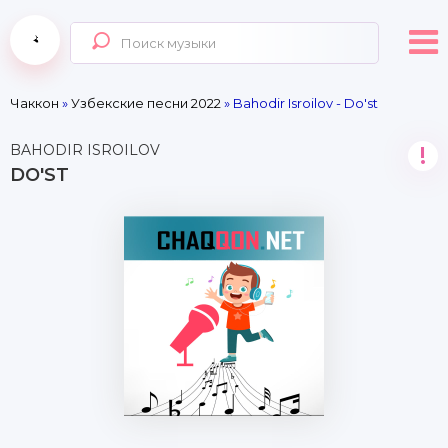
Чаккон
»
Узбекские песни 2022
» Bahodir Isroilov - Do'st
BAHODIR ISROILOV
!
DO'ST