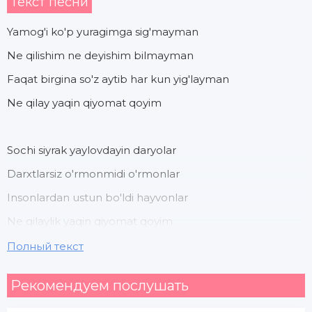
Текст песни
Yamog'i ko'p yuragimga sig'mayman
Ne qilishim ne deyishim bilmayman
Faqat birgina so'z aytib har kun yig'layman
Ne qilay yaqin qiyomat qoyim
Sochi siyrak yaylovdayin daryolar
Darxtlarsiz o'rmonmidi o'rmonlar
Insonlardan ustun bo'ldi hayvonlar
Ne qilaylik yaqin qiyomat qoyim
Полный текст
Birin ketib ketib borar olimlar
Рекомендуем послушать
Ketdi deya quvondilar zolimlar