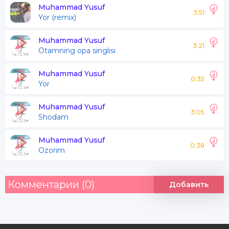
Har burchakdan chiqib kelar xoinlar
Muhammad Yusuf
3:51
Yor (remix)
Odamlar odamlar xushyor bo'ling
Muhammad Yusuf
3:21
Otamning opa singlisi
Muhammad Yusuf
0:35
Yor
Muhammad Yusuf
3:05
Shodam
Muhammad Yusuf
0:38
Ozorim
Комментарии (0)
Добавить