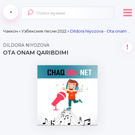
Чаккон
»
Узбекские песни 2022
» Dildora Niyozova - Ota onam qaribdimi
DILDORA NIYOZOVA
!
OTA ONAM QARIBDIMI