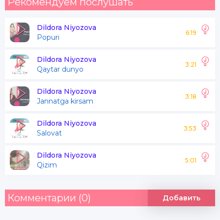
Рекомендуем послушать
Dildora Niyozova
6:19
Popuri
Dildora Niyozova
3:21
Qaytar dunyo
Dildora Niyozova
3:18
Jannatga kirsam
Dildora Niyozova
3:53
Salovat
Dildora Niyozova
5:01
Qizim
Комментарии (0)
Добавить