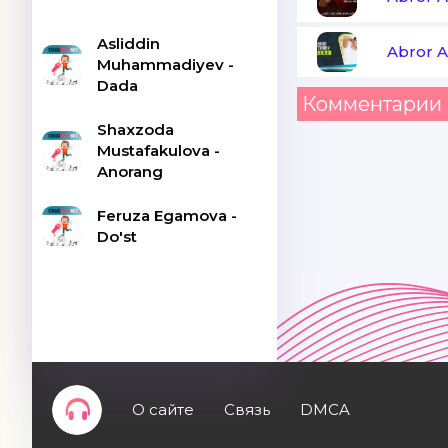
Asliddin
Abror 
Muhammadiyev -
Dada
Комментарии 
Shaxzoda
Mustafakulova -
Anorang
Feruza Egamova -
Do'st
О сайте
Связь
DMCA