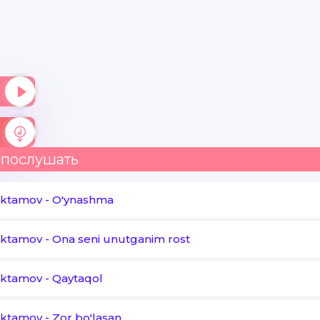
Nega egasiz
Kulaverib charchamaysiz
Nega nega siz
Niqobingizni yeching
Bo'ldi endi bas
 послушать
Boylik muhimmas deb
Aktamov
-
O'ynashma
Boyga tegasiz
Aktamov
-
Ona seni unutganim rost
Kambag'alga tegma deb
Aktamov
-
Qaytaqol
Onangiz aytdi
Yostiqdosh dugona
Aktamov
-
Zor bo'lasan