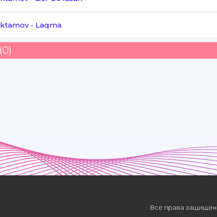
Opangiz aytdi
Aktamov
-
Laqma
Sevgi pulga sotilar deb
(0)
Sizga kim aytdi
Boylik muhimmas deb
Boyga tegasiz
Все права защищены