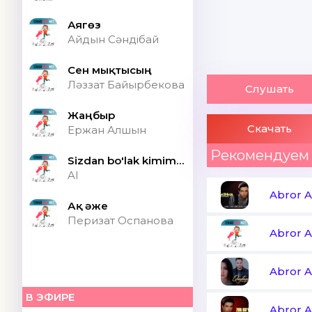
Аягөз
Айдын Сәндібай
Сен мықтысың
Ләззат Байырбекова
Слушать
Жаңбыр
Скачать
Ержан Алшын
Рекомендуем
Sizdan bo'lak kimim bor ONA (Speed up)
AI
Abror 
Ақ әже
Перизат Оспанова
Abror 
Abror 
В ЭФИРЕ
Abror 