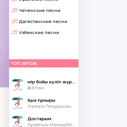
Чеченские песни
Дагестанские песни
Узбекские песни
ТОП ХИТОВ
Өмір бойы күліп жүрсек шіркін ай
Ән АІтам
Қыз ғұмыры
Назира Темурқызы
Достарым
Арайлым Мамырбекқызы