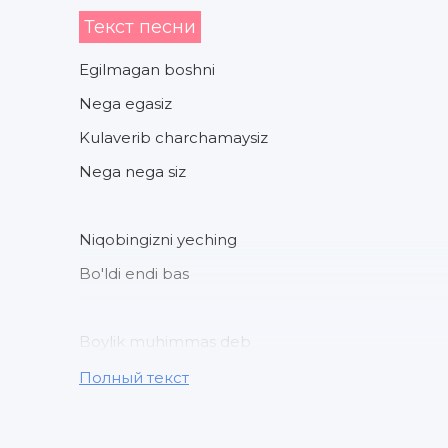
Текст песни
Egilmagan boshni
Nega egasiz
Kulaverib charchamaysiz
Nega nega siz
Niqobingizni yeching
Bo'ldi endi bas
Boylik muhimmas deb
Boyga tegasiz
Полный текст
Egilmagan boshni