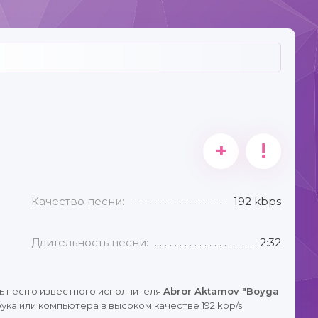
+
!
Качество песни:
192 kbps
Длительность песни:
2:32
ь песню известного исполнителя
Abror Aktamov "Boyga
ка или компьютера в высоком качестве 192 kbp/s.