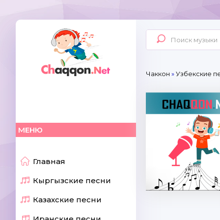
Чаккон
»
Узбекские пе
МЕНЮ
Главная
Кыргызские песни
Казахские песни
Иранские песни