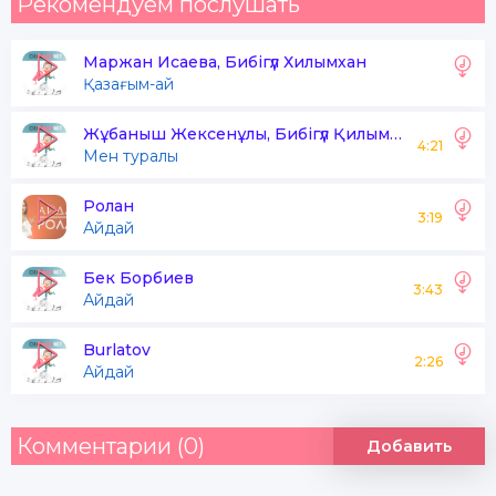
Рекомендуем послушать
Маржан Исаева, Бибігүл Хилымхан
Қазағым-ай
Жұбаныш Жексенұлы, Бибігүл Қилымхан
4:21
Мен туралы
Ролан
3:19
Айдай
Бек Борбиев
3:43
Айдай
Burlatov
2:26
Айдай
Комментарии (0)
Добавить