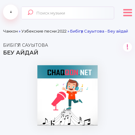
Чаккон
»
Узбекские песни 2022
» Бибігүл Сауытова - Беу айдай
БИБІГҮЛ САУЫТОВА
!
БЕУ АЙДАЙ