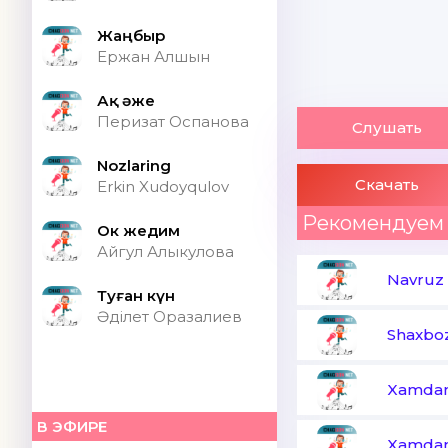
Жаңбыр
Ержан Алшын
Ақ әже
Перизат Оспанова
Слушать
Nozlaring
Скачать
Erkin Xudoyqulov
Рекомендуем
Ок жедим
Айгул Алыкулова
Navruz
Туған күн
Әділет Оразалиев
Shaxboz
Xamdam
В ЭФИРЕ
Xamdam