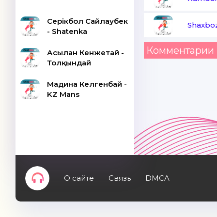
Серікбол Сайлаубек
Shaxboz
- Shatenka
Комментарии 
Асылан Кенжетай -
Толқындай
Мадина Келгенбай -
KZ Mans
О сайте
Связь
DMCA