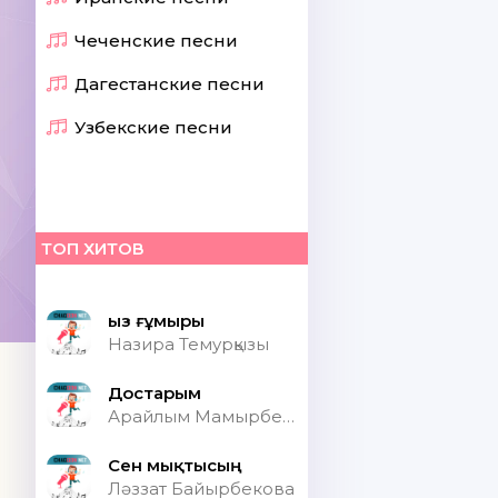
Чеченские песни
Дагестанские песни
Узбекские песни
ТОП ХИТОВ
Қыз ғұмыры
Назира Темурқызы
Достарым
Арайлым Мамырбекқызы
Сен мықтысың
Ләззат Байырбекова