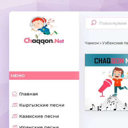
Чаккон
»
Узбекские пе
МЕНЮ
Главная
Кыргызские песни
Казахские песни
Иранские песни