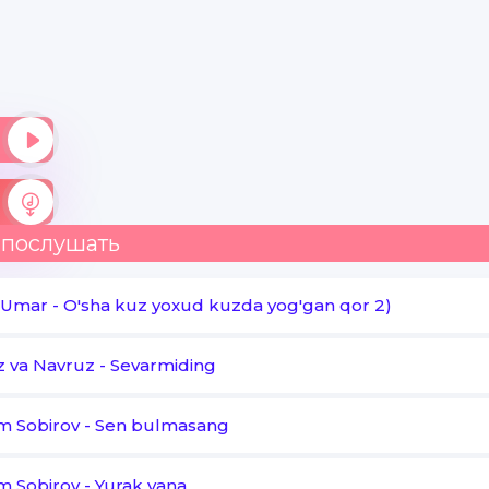
 послушать
 Umar
-
O'sha kuz yoxud kuzda yog'gan qor 2)
 va Navruz
-
Sevarmiding
 Sobirov
-
Sen bulmasang
 Sobirov
-
Yurak yana