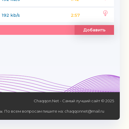
192 kb/s
2:57
Добавить
Chaqqon.Net - Самый лучший сайт © 2025
. По всем вопросам пишите на: chaqqonnet@mail.ru