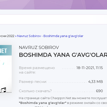
сни 2022
» Navruz Sobirov - Boshimda yana g'avg'olar
NAVRUZ SOBIROV
BOSHIMDA YANA G'AVG'OLA
Время размещено
18-11-2021, 11:15
на сайте:
Размер песни:
4,33 MB
Сколько скачать?
690
На странице сайта Chaqqon.Net вы можете послушат
"Boshimda yana g'avg'olar"
в режиме онлайн со сво