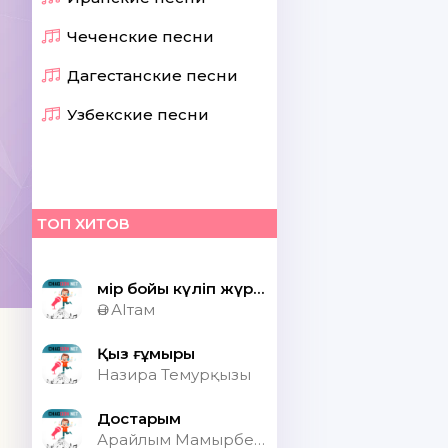
Чеченские песни
Дагестанские песни
Узбекские песни
ТОП ХИТОВ
Өмір бойы күліп жүрсек шіркін ай
Ән АІтам
Қыз ғұмыры
Назира Темурқызы
Достарым
Арайлым Мамырбекқызы