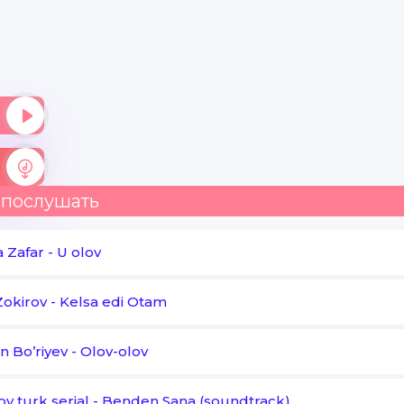
Yo'llarda yo'qotdim
O'zimning yagona yulduzimni
Bir qog'ozday yondiyu kul bo'ldi
O'rgimchaklar egallar yuzimni
 послушать
a Zafar
-
U olov
okirov
-
Kelsa edi Otam
n Bo’riyev
-
Olov-olov
v turk serial
-
Benden Sana (soundtrack)