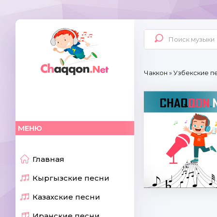
Чаккон
»
Узбекские пе
МЕНЮ
Главная
Кыргызские песни
Казахские песни
Иранские песни