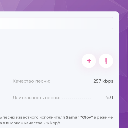
+
!
Качество песни:
257 kbps
Длительность песни:
4:31
ь песню известного исполнителя
Samar "Olov"
в режиме
 в высоком качестве 257 kbp/s.