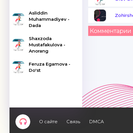
Asliddin
Zohirsh
Muhammadiyev -
Dada
Комментарии 
Shaxzoda
Mustafakulova -
Anorang
Feruza Egamova -
Do'st
О сайте
Связь
DMCA