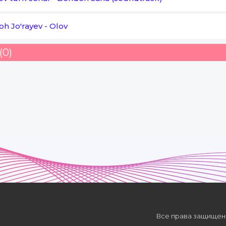
oh Jo'rayev
-
Olov
(0)
Все права защищены