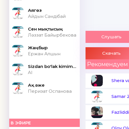
Аягөз
Айдын Сәндібай
Сен мықтысың
Ләззат Байырбекова
Слушать
Жаңбыр
Скачать
Ержан Алшын
Рекомендуем
Sizdan bo'lak kimim bor ONA (Speed up)
AI
Shera v
Ақ әже
Перизат Оспанова
Samar Z
Fazliddi
В ЭФИРЕ
Olov Olo