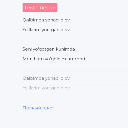
Текст песни
Qalbimda yonadi olov
Yo'llarim yoritgan olov
Seni yo'qotgan kunimda
Men ham yo'qoldim umrbod
Qalbimda yonadi olov
Yo'llarim yoritgan olov
Seni yo'qotgan kunimda
Полный текст
Men ham yo'qoldim umrbod