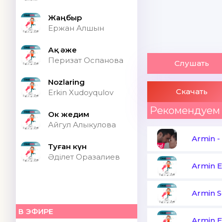
Жаңбыр
Ержан Алшын
Ақ әже
Перизат Оспанова
Слушать
Nozlaring
Скачать
Erkin Xudoyqulov
Рекомендуем
Ок жедим
Айгул Алыкулова
Armin
-
Туған күн
Әділет Оразалиев
Armin E
Armin 
В ЭФИРЕ
Armin E