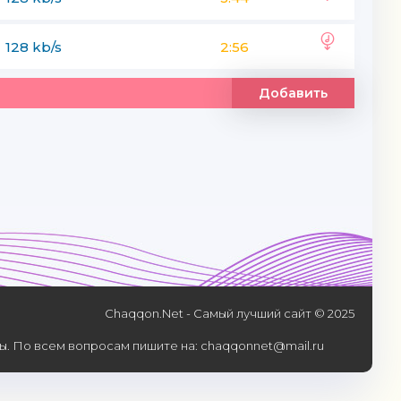
128 kb/s
2:56
Добавить
Chaqqon.Net - Самый лучший сайт © 2025
. По всем вопросам пишите на: chaqqonnet@mail.ru