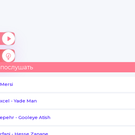
 послушать
Mersi
xcel
-
Yade Man
Sepehr
-
Gooleye Atish
rfani
-
Hesse Zanane