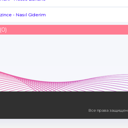
zince
-
Nasıl Giderim
(0)
Все права защищены