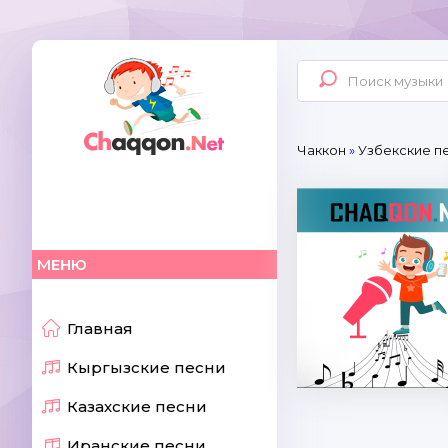
Чаккон
»
Узбекские пе
МЕНЮ
Главная
Кыргызские песни
Казахские песни
Иранские песни