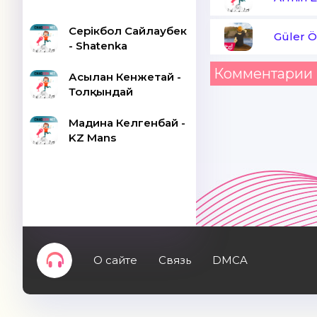
Серікбол Сайлаубек
Güler Ö
- Shatenka
Комментарии 
Асылан Кенжетай -
Толқындай
Мадина Келгенбай -
KZ Mans
О сайте
Связь
DMCA