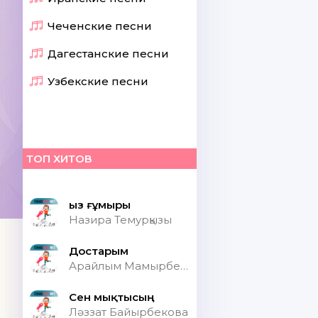
Чеченские песни
Дагестанские песни
Узбекские песни
ТОП ХИТОВ
Қыз ғұмыры
Назира Темурқызы
Достарым
Арайлым Мамырбекқызы
Сен мықтысың
Ләззат Байырбекова