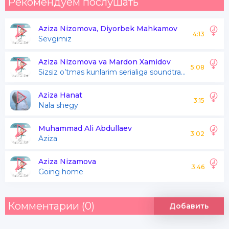
Рекомендуем послушать
Aziza Nizomova, Diyorbek Mahkamov
4:13
Sevgimiz
Aziza Nizomova va Mardon Xamidov
5:08
Sizsiz o’tmas kunlarim serialiga soundtrack
Aziza Hanat
3:15
Nala shegy
Muhammad Ali Abdullaev
3:02
Aziza
Aziza Nizamova
3:46
Going home
Комментарии (0)
Добавить