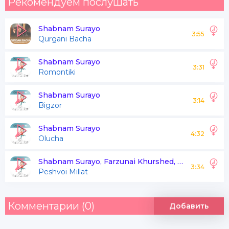
Рекомендуем послушать
Shabnam Surayo
3:55
Qurgani Bacha
Shabnam Surayo
3:31
Romontiki
Shabnam Surayo
3:14
Bigzor
Shabnam Surayo
4:32
Olucha
Shabnam Surayo, Farzunai Khurshed, Surayo Qasimova, Fariduni Khurshed
3:34
Peshvoi Millat
Комментарии (0)
Добавить