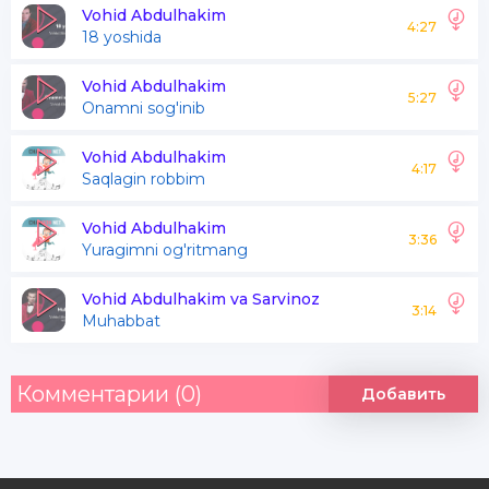
Mandan shunday bezormi
Vohid Abdulhakim
4:27
18 yoshida
Boshimga solib baloni
Topolmayman davoni
Vohid Abdulhakim
5:27
Onamni sog'inib
Kelmaydi u bir yo'qlab
Mandan shunday bezormi
Vohid Abdulhakim
4:17
Saqlagin robbim
Vohid Abdulhakim
3:36
Yuragimni og'ritmang
Vohid Abdulhakim va Sarvinoz
3:14
Muhabbat
Комментарии (0)
Добавить