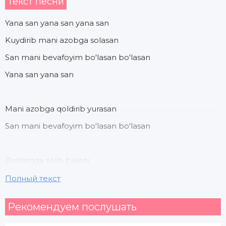
Текст песни
Yana san yana san yana san
Kuydirib mani azobga solasan
San mani bevafoyim bo'lasan bo'lasan
Yana san yana san
Mani azobga qoldirib yurasan
San mani bevafoyim bo'lasan bo'lasan
Boshimga solib baloni
Topolmayman davoni
Полный текст
Рекомендуем послушать
Kelmaydi u bir yo'qlab