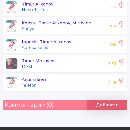
Timur Alixonov
1:13
Nega Tik Tok
Konsta, Timur Alixonov, Mittivine
3:09
Sheyx
Ippocik, Timur Alixonov
2:15
Apteka kerak
Timur Mirzayev
3:33
Do'st
Arsenaleen
2:48
Telefon
Комментарии (0)
Добавить