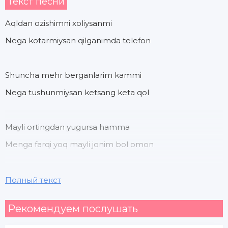
Текст песни
Aqldan ozishimni xoliysanmi
Nega kotarmiysan qilganimda telefon
Shuncha mehr berganlarim kammi
Nega tushunmiysan ketsang keta qol
Mayli ortingdan yugursa hamma
Menga farqi yoq mayli jonim bol omon
Lekin jonim shuni bilasanmi
Полный текст
Korsatmasimdan ichimda gamga tolaman
Рекомендуем послушать