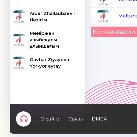
Aidar Zhailaubaev -
Maftuna
Нәзігім
Комментарии 
Мейіржан
Қазыбекұлы -
Құлыншағым
Gavhar Ziyayeva -
Yor-yor aytay
О сайте
Связь
DMCA