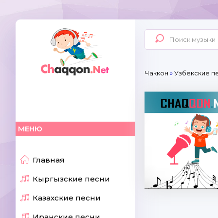
Чаккон
»
Узбекские пе
МЕНЮ
Главная
Кыргызские песни
Казахские песни
Иранские песни