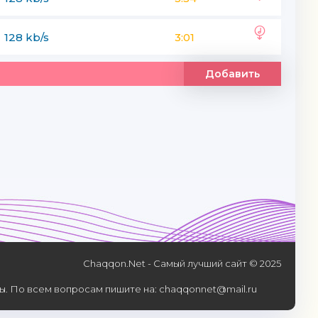
128 kb/s
3:01
Добавить
Chaqqon.Net - Самый лучший сайт © 2025
. По всем вопросам пишите на: chaqqonnet@mail.ru