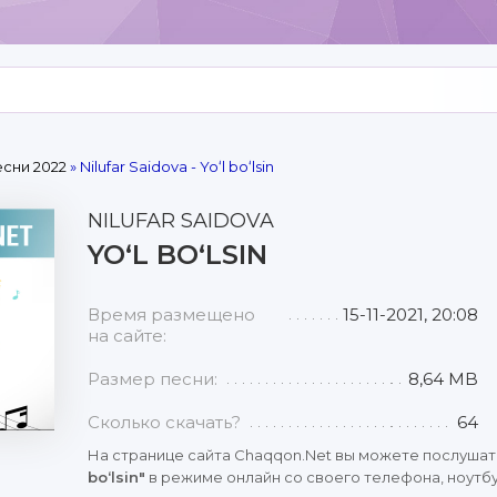
сни 2022
» Nilufar Saidova - Yoʻl boʻlsin
NILUFAR SAIDOVA
YOʻL BOʻLSIN
Время размещено
15-11-2021, 20:08
на сайте:
Размер песни:
8,64 MB
Сколько скачать?
64
На странице сайта Chaqqon.Net вы можете послушат
boʻlsin"
в режиме онлайн со своего телефона, ноутбу