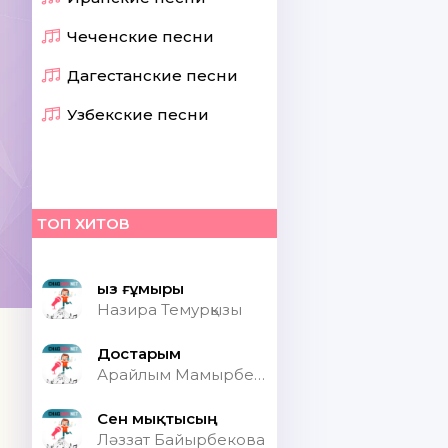
Чеченские песни
Дагестанские песни
Узбекские песни
ТОП ХИТОВ
Қыз ғұмыры
Назира Темурқызы
Достарым
Арайлым Мамырбекқызы
Сен мықтысың
Ләззат Байырбекова