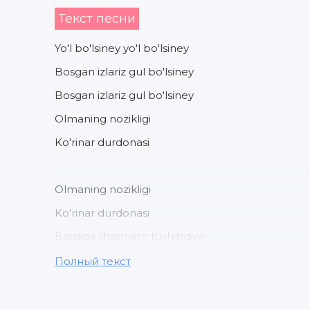
Текст песни
Yo'l bo'lsiney yo'l bo'lsiney
Bosgan izlariz gul bo'lsiney
Bosgan izlariz gul bo'lsiney
Olmaning nozikligi
Ko'rinar durdonasi
Olmaning nozikligi
Ko'rinar durdonasi
Bargiga shabnam tushibdiye
Voy mani devonasi
Полный текст
Bargiga shabnam tushibdiye
Voy mani devonasi