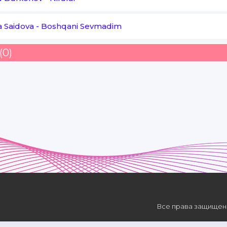
 Saidova
-
Boshqani Sevmadim
(0)
Все права защищены