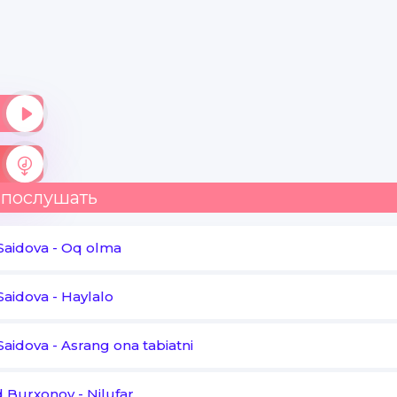
 послушать
 Saidova
-
Oq olma
 Saidova
-
Haylalo
 Saidova
-
Asrang ona tabiatni
d Burxonov
-
Nilufar