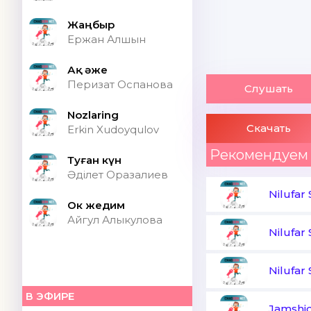
Жаңбыр
Ержан Алшын
Ақ әже
Перизат Оспанова
Слушать
Nozlaring
Скачать
Erkin Xudoyqulov
Рекомендуем
Туған күн
Әділет Оразалиев
Nilufar
Ок жедим
Айгул Алыкулова
Nilufar
Nilufar
В ЭФИРЕ
Jamshi