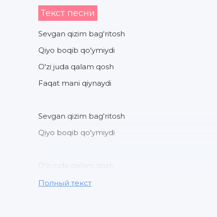
Текст песни
Sevgan qizim bag'ritosh
Qiyo boqib qo'ymiydi
O'zi juda qalam qosh
Faqat mani qiynaydi
Sevgan qizim bag'ritosh
Qiyo boqib qo'ymiydi
O'zi juda qalam qosh
Faqat mani qiynaydi
Полный текст
Man ishqida devona