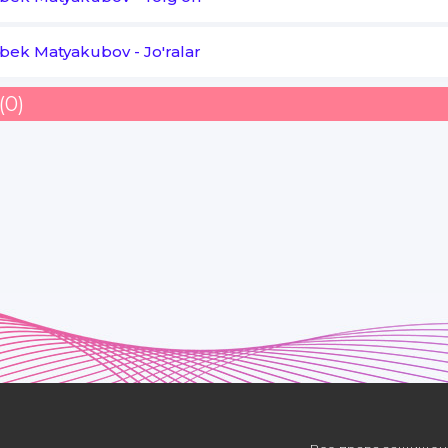
Faqat mani qiynaydi
bek Matyakubov
-
Jo'ralar
Sevgan qizim bag'ritosh
(0)
Qiyo boqib qo'ymiydi
O'zi juda qalam qosh
Faqat mani qiynaydi