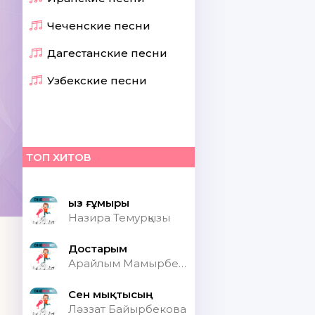
Чеченские песни
Дагестанские песни
Узбекские песни
ТОП ХИТОВ
Қыз ғұмыры
Назира Темурқызы
Достарым
Арайлым Мамырбекқызы
Сен мықтысың
Ләззат Байырбекова