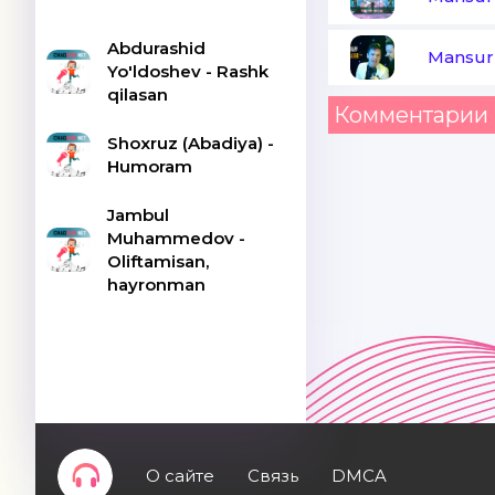
Abdurashid
Mansur
Yo'ldoshev - Rashk
qilasan
Комментарии 
Shoxruz (Abadiya) -
Humoram
Jambul
Muhammedov -
Oliftamisan,
hayronman
О сайте
Связь
DMCA