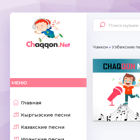
Чаккон
»
Узбекские пе
МЕНЮ
Главная
Кыргызские песни
Казахские песни
Иранские песни