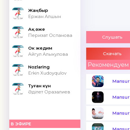
Жаңбыр
Ержан Алшын
Ақ әже
Перизат Оспанова
Слушать
Ок жедим
Скачать
Айгул Алыкулова
Рекомендуем
Nozlaring
Erkin Xudoyqulov
Mansur
Туған күн
Әділет Оразалиев
Mansur
Mansur
В ЭФИРЕ
Mansur