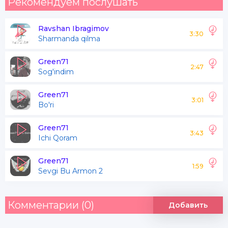
Рекомендуем послушать
Ravshan Ibragimov
3:30
Sharmanda qilma
Green71
2:47
Sog'indim
Green71
3:01
Bo'ri
Green71
3:43
Ichi Qoram
Green71
1:59
Sevgi Bu Armon 2
Комментарии (0)
Добавить