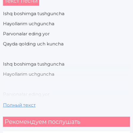
Текст песни
Ishq boshimga tushguncha
Hayollarim uchguncha
Parvonalar eding yor
Qayda qolding uch kuncha
Ishq boshimga tushguncha
Hayollarim uchguncha
Parvonalar eding yor
Qayda qolding uch kuncha
Полный текст
Рекомендуем послушать
Ay yay yay yay shahzodam