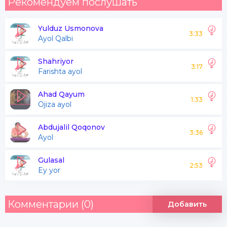
Рекомендуем послушать
Yulduz Usmonova
3:33
Ayol Qalbi
Shahriyor
3:17
Farishta ayol
Ahad Qayum
1:33
Ojiza ayol
Abdujalil Qoqonov
3:36
Ayol
Gulasal
2:53
Ey yor
Комментарии (0)
Добавить