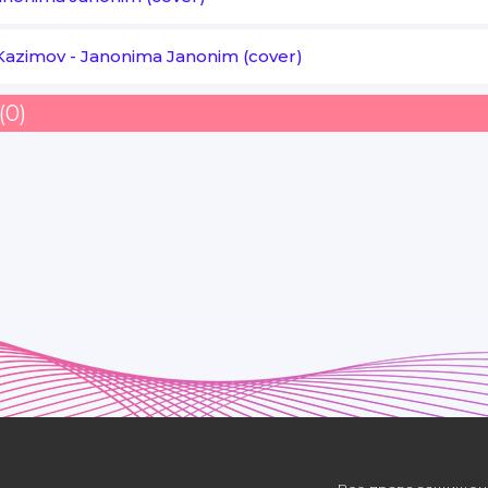
Kazimov
-
Janonima Janonim (cover)
(0)