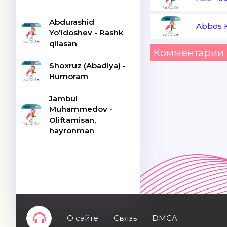
Abdurashid
Abbos 
Yo'ldoshev - Rashk
qilasan
Комментарии 
Shoxruz (Abadiya) -
Humoram
Jambul
Muhammedov -
Oliftamisan,
hayronman
О сайте
Связь
DMCA