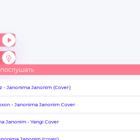
 послушать
z
-
Janonima Janonim (Cover)
xxon
-
Janonima Janonim Cover
ma Janonim
-
Yangi Cover
anonima Janonim (cover)