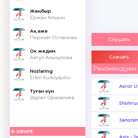
Жаңбыр
Ержан Алшын
Ақ әже
Перизат Оспанова
Слушать
Ок жедим
Скачать
Айгул Алыкулова
Рекомендуем
Nozlaring
Erkin Xudoyqulov
Asror U
Туған күн
Әділет Оразалиев
Shohru
Janoni
В ЭФИРЕ
Aziz
-
J