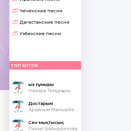
Чеченские песни
Дагестанские песни
Узбекские песни
ТОП ХИТОВ
Қыз ғұмыры
Назира Темурқызы
Достарым
Арайлым Мамырбекқызы
Сен мықтысың
Ләззат Байырбекова