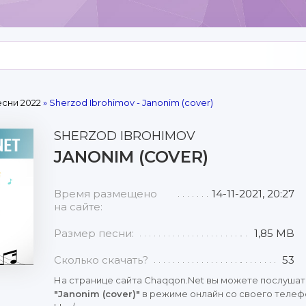
сни 2022
» Sherzod Ibrohimov - Janonim (cover)
SHERZOD IBROHIMOV
JANONIM (COVER)
Время размещено
14-11-2021, 20:27
на сайте:
Размер песни:
1,85 MB
Сколько скачать?
53
На странице сайта Chaqqon.Net вы можете послушат
"Janonim (cover)"
в режиме онлайн со своего телефо