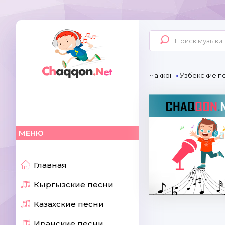
Чаккон
»
Узбекские пе
МЕНЮ
Главная
Кыргызские песни
Казахские песни
Иранские песни