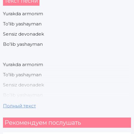
Текст песни
Yurakda armonim
To'lib yashayman
Sensiz devonadek
Bo'lib yashayman
Yurakda armonim
To'lib yashayman
Sensiz devonadek
Bo'lib yashayman
Sog'inib sog'inib
Полный текст
Kuyib yashayman
Рекомендуем послушать
Oh uraman