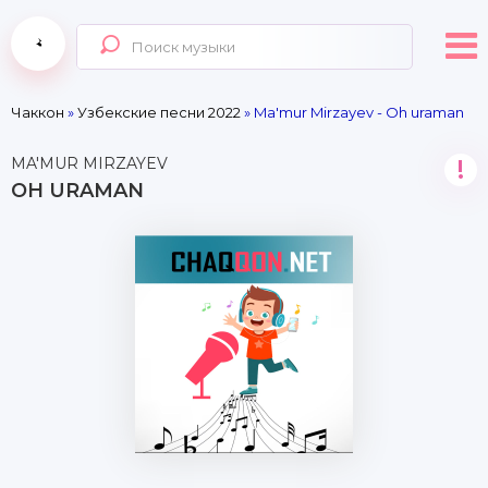
Чаккон
»
Узбекские песни 2022
» Ma'mur Mirzayev - Oh uraman
MA'MUR MIRZAYEV
!
OH URAMAN