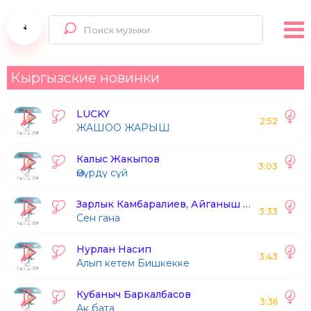
Кыргызские новинки
LUCKY
2:52
ЖАШОО ЖАРЫШ
Калыс Жакыпов
3:03
Өмүрдү сүй
Зарлык Камбаралиев, Айганыш Абдиева
3:33
Сен гана
Нурлан Насип
3:43
Алып кетем Бишкекке
Кубаныч Баркалбасов
3:36
Ак бата