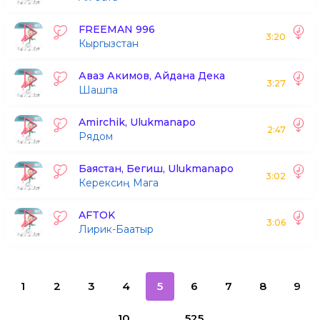
FREEMAN 996
3:20
Кыргызстан
Аваз Акимов, Айдана Дека
3:27
Шашпа
Amirchik, Ulukmanapo
2:47
Рядом
Баястан, Бегиш, Ulukmanapo
3:02
Керексиң Мага
AFTOK
3:06
Лирик-Баатыр
1
2
3
4
5
6
7
8
9
10
...
525