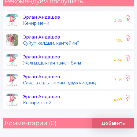
Рекомендуем послушать
Эрлан Андашев
3:05
Кечир мени
Эрлан Андашев
4:16
Суйуп калдым, кантейин?
Эрлан Андашев
4:48
Жалгыздыктан тажап бүттүм
Эрлан Андашев
3:05
Санага салып мени түшүмө кирдиң
Эрлан Андашев
4:07
Кечирип кой
Комментарии (0)
Добавить