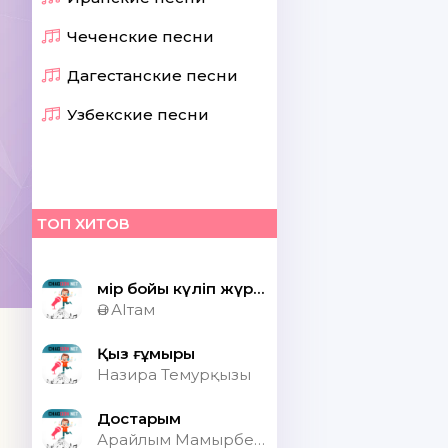
Чеченские песни
Дагестанские песни
Узбекские песни
ТОП ХИТОВ
Өмір бойы күліп жүрсек шіркін ай
Ән АІтам
Қыз ғұмыры
Назира Темурқызы
Достарым
Арайлым Мамырбекқызы