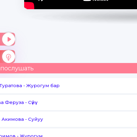
 послушать
Туратова
-
Журогум бар
а Феруза
-
Сүйүү
 Акимова
-
Суйуу
аримов
-
Журогум