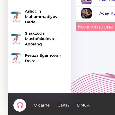
Asliddin
Асан К
Muhammadiyev -
Dada
Комментарии 
Shaxzoda
Mustafakulova -
Anorang
Feruza Egamova -
Do'st
О сайте
Связь
DMCA