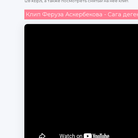
128 kbp/s, а также посмотреть снятый на нее клип.
Клип Феруза Аскербекова - Сага деге