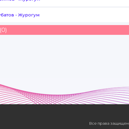
убатов
-
Журогум
(0)
Все права защищены