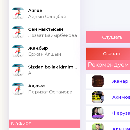
Аягөз
Айдын Сәндібай
Сен мықтысың
Ләззат Байырбекова
Слушать
Жаңбыр
Скачать
Ержан Алшын
Рекомендуем
Sizdan bo'lak kimim bor ONA (Speed up)
AI
Жанар 
Ақ әже
Перизат Оспанова
Акимов
Феруза
В ЭФИРЕ
Ади К