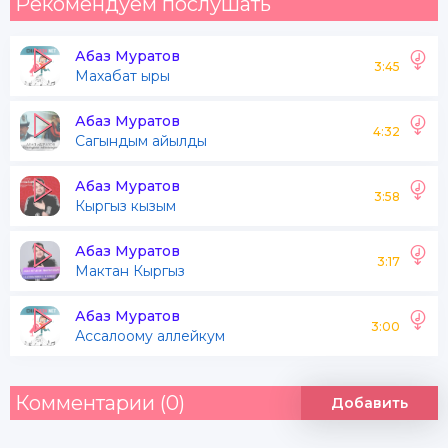
Рекомендуем послушать
Абаз Муратов
3:45
Махабат ыры
Абаз Муратов
4:32
Сагындым айылды
Абаз Муратов
3:58
Кыргыз кызым
Абаз Муратов
3:17
Мактан Кыргыз
Абаз Муратов
3:00
Ассалоому аллейкум
Комментарии (0)
Добавить