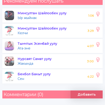
Рекомендуем послушать
Минсултан Шайлообек уулу
1:06
Ыр жыйнак
Минсултан Шайлообек уулу
3:29
Келчи
Тынчтык Эсенбай уулу
4:07
Ата-эне
Нурсаят Самат уулу
3:00
Жакында
Бекбол Бакыт уулу
4:22
Сен
Комментарии (0)
Добавить