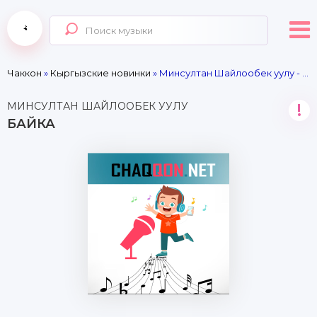
Чаккон
»
Кыргызские новинки
» Минсултан Шайлообек уулу - Байка
МИНСУЛТАН ШАЙЛООБЕК УУЛУ
!
БАЙКА