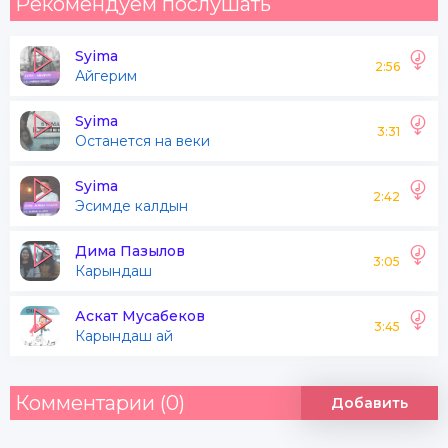
Рекомендуем послушать
Syima
2:56
Айгерим
Syima
3:31
Останется на веки
Syima
2:42
Эсимде калдын
Дима Пазылов
3:05
Карындаш
Аскат Мусабеков
3:45
Карындаш ай
Комментарии (0)
Добавить