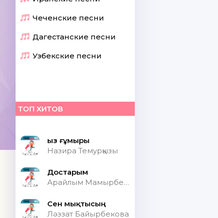
Чеченские песни
Дагестанские песни
Узбекские песни
ТОП ХИТОВ
Қыз ғұмыры
Назира Темурқызы
Достарым
Арайлым Мамырбекқызы
Сен мықтысың
Ләззат Байырбекова