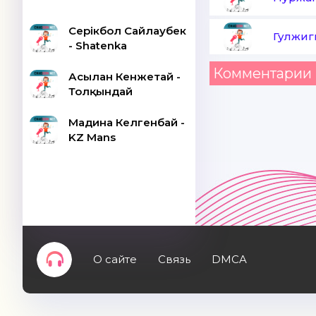
Серікбол Сайлаубек
Гулжиг
- Shatenka
Комментарии 
Асылан Кенжетай -
Толқындай
Мадина Келгенбай -
KZ Mans
О сайте
Связь
DMCA