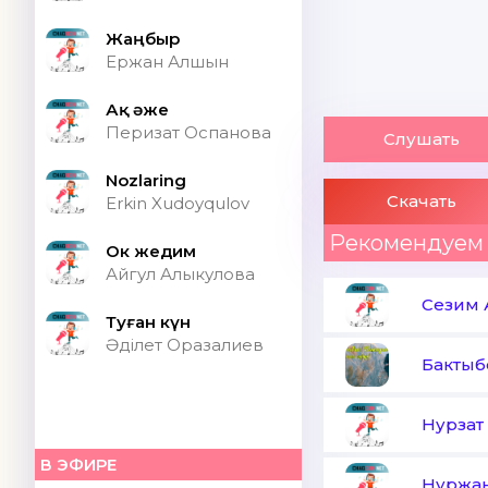
Жаңбыр
Ержан Алшын
Ақ әже
Перизат Оспанова
Слушать
Nozlaring
Скачать
Erkin Xudoyqulov
Рекомендуем
Ок жедим
Айгул Алыкулова
Сезим 
Туған күн
Әділет Оразалиев
Бактыб
Нурзат
В ЭФИРЕ
Нуржан