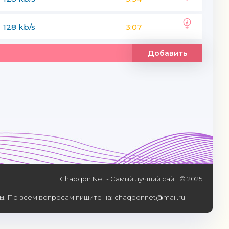
128 kb/s
3:07
Добавить
Chaqqon.Net - Самый лучший сайт © 2025
. По всем вопросам пишите на: chaqqonnet@mail.ru