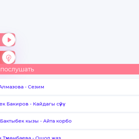
 послушать
Алмазова
-
Сезим
ек Бакиров
-
Кайдагы сүйүү
 Бактыбек кызы
-
Айта корбо
 Түмөнбаева
-
Ошол жаз