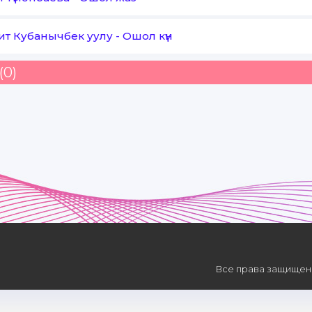
ит Кубанычбек уулу
-
Ошол күн
(0)
Все права защищены