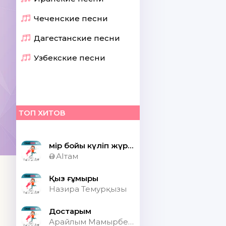
Чеченские песни
Дагестанские песни
Узбекские песни
ТОП ХИТОВ
Өмір бойы күліп жүрсек шіркін ай
Ән АІтам
Қыз ғұмыры
Назира Темурқызы
Достарым
Арайлым Мамырбекқызы