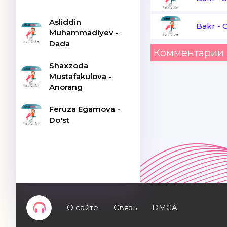
Asliddin
Bakr
-
Muhammadiyev -
Dada
Комментарии 
Shaxzoda
Mustafakulova -
Anorang
Feruza Egamova -
Do'st
О сайте
Связь
DMCA