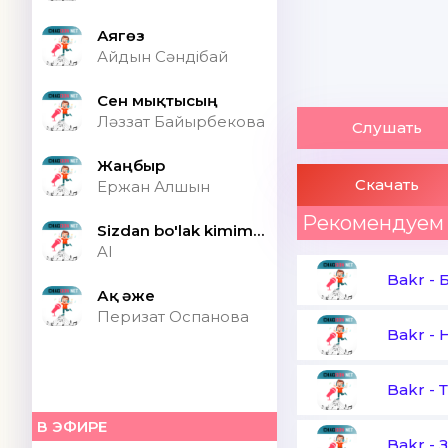
Аягөз
Айдын Сәндібай
Сен мықтысың
Ләззат Байырбекова
Слушать
Жаңбыр
Скачать
Ержан Алшын
Рекомендуем
Sizdan bo'lak kimim bor ONA (Speed up)
AI
Bakr
-
Ақ әже
Перизат Оспанова
Bakr
-
Bakr
-
В ЭФИРЕ
Bakr
-
З