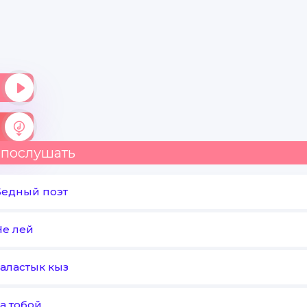
 послушать
Бедный поэт
Не лей
Таластык кыз
а тобой