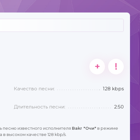
+
!
Качество песни:
128 kbps
Длительность песни:
2:50
ь песню известного исполнителя
Bakr "Очи"
в режиме
 в высоком качестве 128 kbp/s.