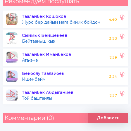
Рекомендуем послушать
Таалайбек Кошоков
4:40
Журо бер дайым мага бийик бойдон
Сыймык Бейшекеев
3:23
Бейтааныш кыз
Таалайбек Иманбеков
2:59
Ата-эне
Бекболу Таалайбек
3:34
Ишенбейм
Таалайбек Абдыганиев
2:57
Той баштайлы
Комментарии (0)
Добавить